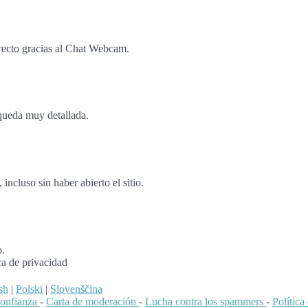
recto gracias al Chat Webcam.
queda muy detallada.
cluso sin haber abierto el sitio.
o.
ca de privacidad
sh
|
Polski
|
Slovenščina
confianza
-
Carta de moderación
-
Lucha contra los spammers
-
Polític