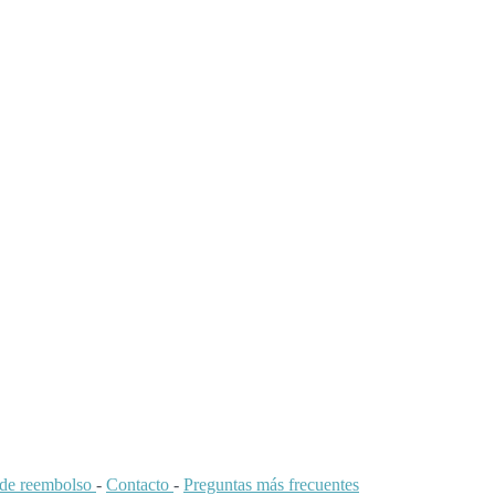
a de reembolso
-
Contacto
-
Preguntas más frecuentes