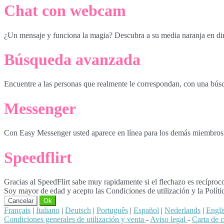
Chat con webcam
¿Un mensaje y funciona la magia? Descubra a su media naranja en di
Búsqueda avanzada
Encuentre a las personas que realmente le correspondan, con una bús
Messenger
Con Easy Messenger usted aparece en línea para los demás miembros, in
Speedflirt
Gracias al SpeedFlirt sabe muy rapidamente si el flechazo es recíproc
Soy mayor de edad y acepto las Condiciones de utilización y la Políti
Cancelar
Ok
Français
|
Italiano
|
Deutsch
|
Português
|
Español
|
Nederlands
|
Engli
Condiciones generales de utilización y venta
-
Aviso legal
-
Carta de 